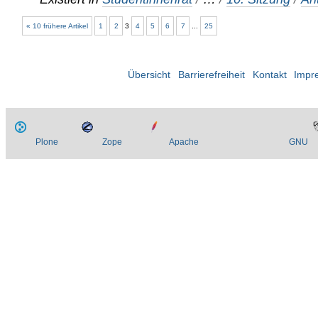
« 10 frühere Artikel
1
2
3
4
5
6
7
...
25
Übersicht
Barrierefreiheit
Kontakt
Impr
Plone
Zope
Apache
GNU