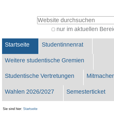
Benutzerspezifische
Werkzeuge
Website durchsuchen
nur im aktuellen Bere
Erweiterte
Sektionen
Suche…
Startseite
Studentinnenrat
Weitere studentische Gremien
Studentische Vertretungen
Mitmachen
Wahlen 2026/2027
Semesterticket
Sie sind hier:
Startseite