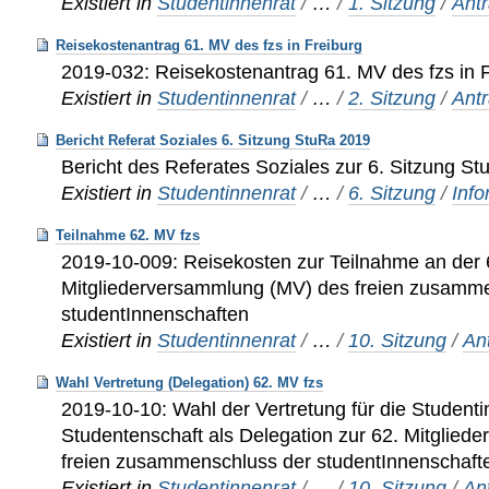
Existiert in
Studentinnenrat
/
…
/
1. Sitzung
/
Ant
Reisekostenantrag 61. MV des fzs in Freiburg
2019-032: Reisekostenantrag 61. MV des fzs in 
Existiert in
Studentinnenrat
/
…
/
2. Sitzung
/
Ant
Bericht Referat Soziales 6. Sitzung StuRa 2019
Bericht des Referates Soziales zur 6. Sitzung S
Existiert in
Studentinnenrat
/
…
/
6. Sitzung
/
Inf
Teilnahme 62. MV fzs
2019-10-009: Reisekosten zur Teilnahme an der 
Mitgliederversammlung (MV) des freien zusamm
studentInnenschaften
Existiert in
Studentinnenrat
/
…
/
10. Sitzung
/
An
Wahl Vertretung (Delegation) 62. MV fzs
2019-10-10: Wahl der Vertretung für die Student
Studentenschaft als Delegation zur 62. Mitglie
freien zusammenschluss der studentInnenschafte
Existiert in
Studentinnenrat
/
…
/
10. Sitzung
/
An