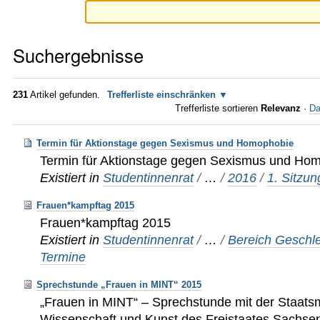
Suchergebnisse
231
Artikel gefunden.
Trefferliste einschränken
Trefferliste sortieren
Relevanz
·
Da
Termin für Aktionstage gegen Sexismus und Homophobie
Termin für Aktionstage gegen Sexismus und Ho
Existiert in
Studentinnenrat
/
…
/
2016
/
1. Sitzun
Frauen*kampftag 2015
Frauen*kampftag 2015
Existiert in
Studentinnenrat
/
…
/
Bereich Geschle
Termine
Sprechstunde „Frauen in MINT“ 2015
„Frauen in MINT“ – Sprechstunde mit der Staatsmi
Wissenschaft und Kunst des Freistaates Sachsen