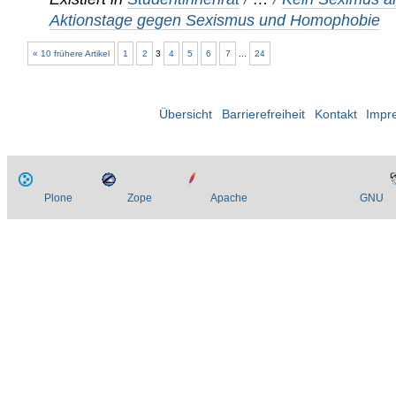
Aktionstage gegen Sexismus und Homophobie
« 10 frühere Artikel
1
2
3
4
5
6
7
...
24
Übersicht
Barrierefreiheit
Kontakt
Impr
Plone
Zope
Apache
GNU