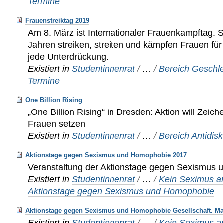
Termine
Frauenstreiktag 2019
Am 8. März ist Internationaler Frauenkampftag. 
Jahren streiken, streiten und kämpfen Frauen fü
jede Unterdrückung.
Existiert in
Studentinnenrat
/
…
/
Bereich Geschle
Termine
One Billion Rising
„One Billion Rising“ in Dresden: Aktion will Zei
Frauen setzen
Existiert in
Studentinnenrat
/
…
/
Bereich Antidis
Aktionstage gegen Sexismus und Homophobie 2017
Veranstaltung der Aktionstage gegen Sexismus
Existiert in
Studentinnenrat
/
…
/
Kein Seximus a
Aktionstage gegen Sexismus und Homophobie
Aktionstage gegen Sexismus und Homophobie Gesellschaft. Mac
Existiert in
Studentinnenrat
/
…
/
Kein Seximus a