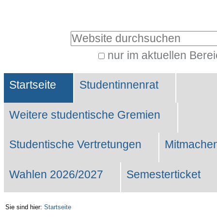
Benutzerspezifische
Werkzeuge
Website durchsuchen
nur im aktuellen Bere
Erweiterte
Sektionen
Suche…
Startseite
Studentinnenrat
Weitere studentische Gremien
Studentische Vertretungen
Mitmachen
Wahlen 2026/2027
Semesterticket
Sie sind hier:
Startseite