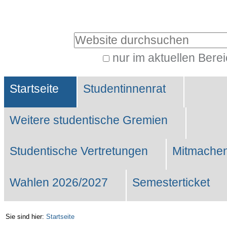
Benutzerspezifische
Werkzeuge
Website durchsuchen
nur im aktuellen Bere
Erweiterte
Sektionen
Suche…
Startseite
Studentinnenrat
Weitere studentische Gremien
Studentische Vertretungen
Mitmachen
Wahlen 2026/2027
Semesterticket
Sie sind hier:
Startseite