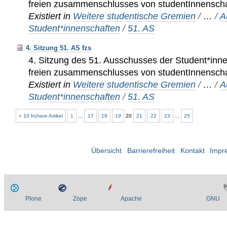
freien zusammenschlusses von studentInnenschaf
Existiert in
Weitere studentische Gremien
/
…
/
A
Student*innenschaften
/
51. AS
4. Sitzung 51. AS fzs
4. Sitzung des 51. Ausschusses der Student*inn
freien zusammenschlusses von studentInnenschaf
Existiert in
Weitere studentische Gremien
/
…
/
A
Student*innenschaften
/
51. AS
« 10 frühere Artikel
1
...
17
18
19
20
21
22
23
...
25
Übersicht
Barrierefreiheit
Kontakt
Impr
Plone
Zope
Apache
GNU