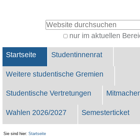
Benutzerspezifische
Werkzeuge
Website durchsuchen
nur im aktuellen Bere
Erweiterte
Sektionen
Suche…
Startseite
Studentinnenrat
Weitere studentische Gremien
Studentische Vertretungen
Mitmachen
Wahlen 2026/2027
Semesterticket
Sie sind hier:
Startseite