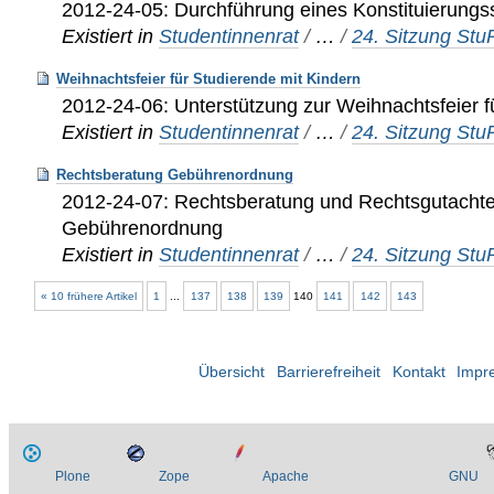
2012-24-05: Durchführung eines Konstituierung
Existiert in
Studentinnenrat
/
…
/
24. Sitzung St
Weihnachtsfeier für Studierende mit Kindern
2012-24-06: Unterstützung zur Weihnachtsfeier f
Existiert in
Studentinnenrat
/
…
/
24. Sitzung St
Rechtsberatung Gebührenordnung
2012-24-07: Rechtsberatung und Rechtsgutachte
Gebührenordnung
Existiert in
Studentinnenrat
/
…
/
24. Sitzung St
« 10 frühere Artikel
1
...
137
138
139
140
141
142
143
Übersicht
Barrierefreiheit
Kontakt
Impr
Plone
Zope
Apache
GNU