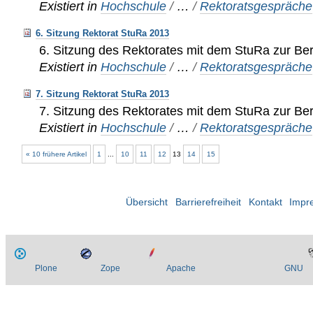
Existiert in
Hochschule
/
…
/
Rektoratsgespräche
6. Sitzung Rektorat StuRa 2013
6. Sitzung des Rektorates mit dem StuRa zur Be
Existiert in
Hochschule
/
…
/
Rektoratsgespräche
7. Sitzung Rektorat StuRa 2013
7. Sitzung des Rektorates mit dem StuRa zur Be
Existiert in
Hochschule
/
…
/
Rektoratsgespräche
« 10 frühere Artikel
1
...
10
11
12
13
14
15
Übersicht
Barrierefreiheit
Kontakt
Impr
Plone
Zope
Apache
GNU