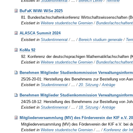
Existiert in
Studentinnenrat
/
…
/
Bereich Lehre
/
Termine
BuFaK WiWi WiSe 2025
81. Bundesfachschaftenkonferenz Wirtschaftswissenschaften (
Existiert in
Weitere studentische Gremien
/
Bundesfachschaften
ALASCA Summit 2024
Existiert in
Studentinnenrat
/
…
/
Bereich studium generale
/
Ter
KoMa 92
92. Konferenz der deutschsprachigen Mathematikfachschaften (K
Existiert in
Weitere studentische Gremien
/
Bundesfachschaften
Benehmen Mitglieder Studienkommission Verwaltungsinforma
25/26-20-01: Herstellung des Benehmens zur Bestellung von Aa
Existiert in
Studentinnenrat
/
…
/
20. Sitzung
/
Anträge
Benehmen Mitglieder Studienkommission Verwaltungsinforma
24/25-18-12: Herstellung des Benehmens zur Bestellung von Jo
Existiert in
Studentinnenrat
/
…
/
18. Sitzung
/
Anträge
Mitgliederversammlung (MV) des Förderverein der KIF e.V. 2
Mitgliederversammlung (MV) des Förderverein der KIF e.V. bei d
Existiert in
Weitere studentische Gremien
/
…
/
Konferenz der In