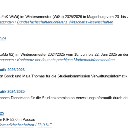
BuFaK WiWi) im Wintersemester (WiSe) 2025/2026 in Magdeburg vom 20. bi
tagungen
/
Bundesfachschaftenkonferenz Wirtschaftswissenschaften
mine
oMa 92) im Wintersemester 2024/2025 vom 18. Juni bis 22. Juni 2025 an der
tagungen
/
Konferenz der deutschsprachigen Mathematikfachschaften
tik 2025/2026
ron Borck und Maja Thomas für die Studienkommission Verwaltungsinformati
tik 2024/2025
hannes Dienemann für die Studienkommission Verwaltungsinformatik durch d
025
er KIF 53,0 in Passau
formatikfachschaften
/
53,0 KIF