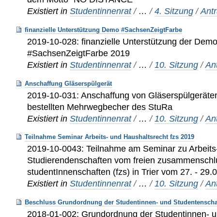
Existiert in
Studentinnenrat
/
…
/
4. Sitzung
/
Ant
finanzielle Unterstützung Demo #SachsenZeigtFarbe
2019-10-028: finanzielle Unterstützung der Demo
#SachsenZeigtFarbe 2019
Existiert in
Studentinnenrat
/
…
/
10. Sitzung
/
An
Anschaffung Gläserspülgerät
2019-10-031: Anschaffung von Gläserspülgeräten
bestellten Mehrwegbecher des StuRa
Existiert in
Studentinnenrat
/
…
/
10. Sitzung
/
An
Teilnahme Seminar Arbeits- und Haushaltsrecht fzs 2019
2019-10-0043: Teilnahme am Seminar zu Arbeits-
Studierendenschaften vom freien zusammenschl
studentInnenschaften (fzs) in Trier vom 27. - 29
Existiert in
Studentinnenrat
/
…
/
10. Sitzung
/
An
Beschluss Grundordnung der Studentinnen- und Studentenscha
2018-01-002: Grundordnung der Studentinnen- u