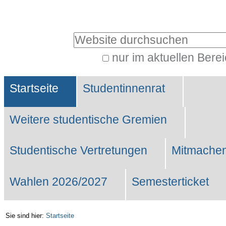
Benutzerspezifische
Werkzeuge
Website durchsuchen
nur im aktuellen Bere
Erweiterte
Sektionen
Suche…
Startseite
Studentinnenrat
Weitere studentische Gremien
Studentische Vertretungen
Mitmachen
Wahlen 2026/2027
Semesterticket
Sie sind hier:
Startseite