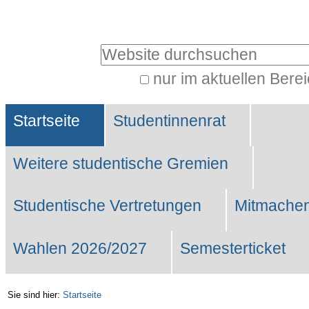
Benutzerspezifische
Werkzeuge
Website durchsuchen
nur im aktuellen Bere
Erweiterte
Sektionen
Suche…
Startseite
Studentinnenrat
Weitere studentische Gremien
Studentische Vertretungen
Mitmachen
Wahlen 2026/2027
Semesterticket
Sie sind hier:
Startseite