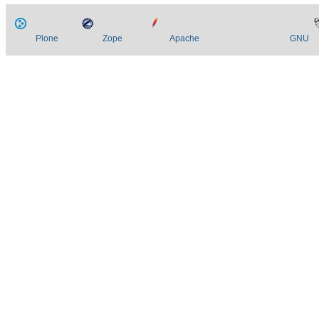
Plone
Zope
Apache
GNU