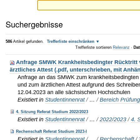
Suchergebnisse
586
Artikel gefunden.
Trefferliste einschränken
Trefferliste sortieren
Relevanz
·
Dat
Anfrage SMWK Krankheitsbedingter Rücktritt 
ärztliches Attest (.pdf, unterschrieben, mit Anhä
Anfrage an das SMWK zum krankheitsbedingten R
und zum ärztlichen Attest aufgrund des Schre
12.04.2023 an alle sächsischen Hochschulen
Existiert in
Studentinnenrat
/
…
/
Bereich Prüfun
4. Sitzung Referat Studium 2022/2023
Existiert in
Studentinnenrat
/
…
/
2022/2023
/
4. 
Rechenschaft Referat Studium 2023-I
Existiert in
Studentinnenrat
/
…
/
Rechenschaft
/