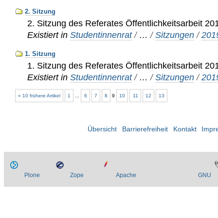
2. Sitzung
2. Sitzung des Referates Öffentlichkeitsarbeit 20
Existiert in
Studentinnenrat
/
…
/
Sitzungen
/
201
1. Sitzung
1. Sitzung des Referates Öffentlichkeitsarbeit 20
Existiert in
Studentinnenrat
/
…
/
Sitzungen
/
201
« 10 frühere Artikel
1
...
6
7
8
9
10
11
12
13
Übersicht
Barrierefreiheit
Kontakt
Impr
Plone
Zope
Apache
GNU