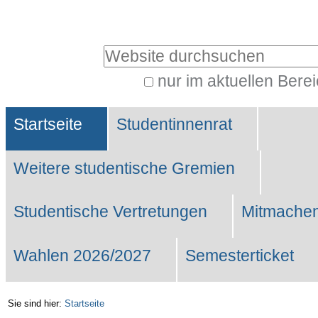
Benutzerspezifische
Werkzeuge
Website durchsuchen
nur im aktuellen Bere
Erweiterte
Sektionen
Suche…
Startseite
Studentinnenrat
Weitere studentische Gremien
Studentische Vertretungen
Mitmachen
Wahlen 2026/2027
Semesterticket
Sie sind hier:
Startseite