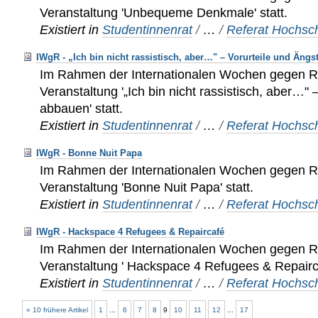
Veranstaltung 'Unbequeme Denkmale' statt.
Existiert in
Studentinnenrat
/
…
/
Referat Hochsch
IWgR - „Ich bin nicht rassistisch, aber…" – Vorurteile und Äng
Im Rahmen der Internationalen Wochen gegen Ra
Veranstaltung '„Ich bin nicht rassistisch, aber…" 
abbauen' statt.
Existiert in
Studentinnenrat
/
…
/
Referat Hochsch
IWgR - Bonne Nuit Papa
Im Rahmen der Internationalen Wochen gegen Ra
Veranstaltung 'Bonne Nuit Papa' statt.
Existiert in
Studentinnenrat
/
…
/
Referat Hochsch
IWgR - Hackspace 4 Refugees & Repaircafé
Im Rahmen der Internationalen Wochen gegen Ra
Veranstaltung ' Hackspace 4 Refugees & Repairca
Existiert in
Studentinnenrat
/
…
/
Referat Hochsch
« 10 frühere Artikel
1
...
6
7
8
9
10
11
12
...
17