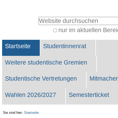
Benutzerspezifische
Werkzeuge
Website durchsuchen
nur im aktuellen Bere
Erweiterte
Sektionen
Suche…
Startseite
Studentinnenrat
Weitere studentische Gremien
Studentische Vertretungen
Mitmachen
Wahlen 2026/2027
Semesterticket
Sie sind hier:
Startseite