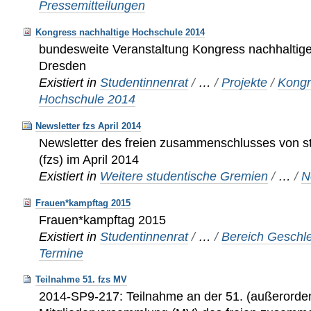
Pressemitteilungen
Kongress nachhaltige Hochschule 2014
bundesweite Veranstaltung Kongress nachhaltig
Dresden
Existiert in
Studentinnenrat
/
…
/
Projekte
/
Kongr
Hochschule 2014
Newsletter fzs April 2014
Newsletter des freien zusammenschlusses von s
(fzs) im April 2014
Existiert in
Weitere studentische Gremien
/
…
/
N
Frauen*kampftag 2015
Frauen*kampftag 2015
Existiert in
Studentinnenrat
/
…
/
Bereich Geschle
Termine
Teilnahme 51. fzs MV
2014-SP9-217: Teilnahme an der 51. (außerorden