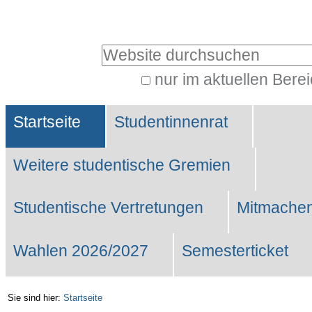
Benutzerspezifische
Werkzeuge
Website durchsuchen
nur im aktuellen Bere
Erweiterte
Sektionen
Suche…
Startseite
Studentinnenrat
Weitere studentische Gremien
Studentische Vertretungen
Mitmachen
Wahlen 2026/2027
Semesterticket
Sie sind hier:
Startseite