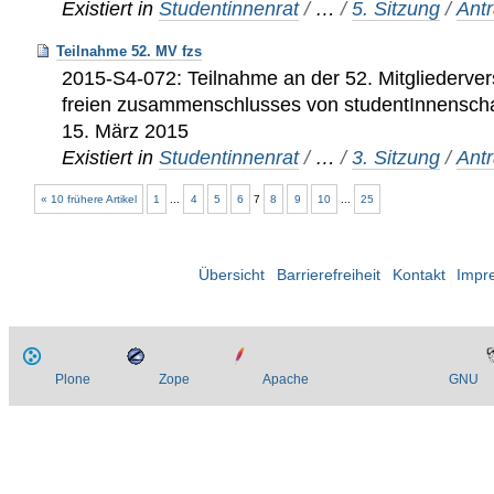
Existiert in
Studentinnenrat
/
…
/
5. Sitzung
/
Ant
Teilnahme 52. MV fzs
2015-S4-072: Teilnahme an der 52. Mitgliederv
freien zusammenschlusses von studentInnenschaf
15. März 2015
Existiert in
Studentinnenrat
/
…
/
3. Sitzung
/
Ant
« 10 frühere Artikel
1
...
4
5
6
7
8
9
10
...
25
Übersicht
Barrierefreiheit
Kontakt
Impr
Plone
Zope
Apache
GNU