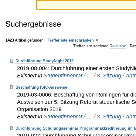
Suchergebnisse
1423
Artikel gefunden.
Trefferliste einschränken
Trefferliste sortieren
Relevanz
·
Dat
Durchführung StudyNight 2019
2019-08-004: Durchführung einer ersten StudyN
Existiert in
Studentinnenrat
/
…
/
8. Sitzung
/
Ant
Beschaffung ISIC-Ausweise
2019-03-0006: Beschaffung von Rohlingen für die
Ausweisen zur 5. Sitzung Referat studentische S
Organisation 2019
Existiert in
Studentinnenrat
/
…
/
3. Sitzung
/
Ant
Durchführung Schulungsseminar Programmakkreditierung im M
2019-027: Durchführung Schulungsseminar Prog