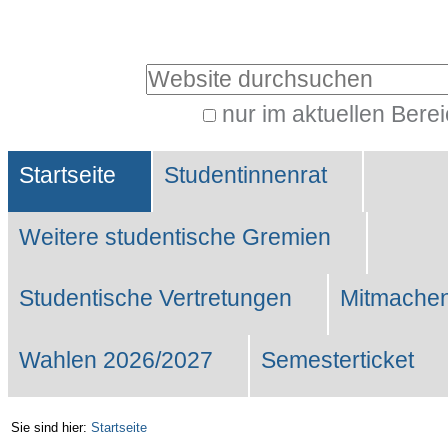
Benutzerspezifische
Werkzeuge
Website durchsuchen
nur im aktuellen Bere
Erweiterte
Sektionen
Suche…
Startseite
Studentinnenrat
Weitere studentische Gremien
Studentische Vertretungen
Mitmachen
Wahlen 2026/2027
Semesterticket
Sie sind hier:
Startseite