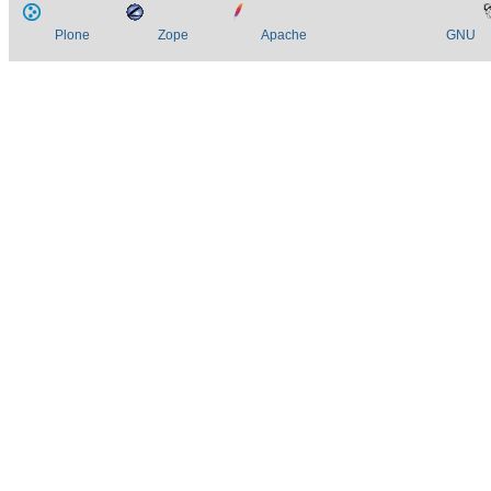
Plone
Zope
Apache
GNU