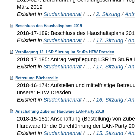
März 2019
Existiert in
Studentinnenrat
/
…
/
2. Sitzung
/
Ant
Beschluss des Haushaltsplans 2019
2018-17-189: Beschluss des Haushaltsplans 20
Existiert in
Studentinnenrat
/
…
/
17. Sitzung
/
An
Verpflegung 12. LSR Sitzung im StuRa HTW Dresden
2018-17-185: Antrag Verpflegung LSR im StuR
Existiert in
Studentinnenrat
/
…
/
17. Sitzung
/
An
Betreuung Bücherzelle
2018-16-174: Aufstellen und mittelfristige Betreu
unserer HTW Dresden
Existiert in
Studentinnenrat
/
…
/
16. Sitzung
/
An
Anschaffung Zubehör Hardware LAN-Party 2018
2018-15-151: Anschaffung (Bestellung) von Zube
Hardware für die Durchführung der LAN-Party 2
Existiert in
Studentinnenrat
/
…
/
15. Sitzung
/
An