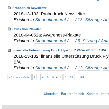
Probedruck Newsletter
2018-13-133: Probedruck Newsletter
Existiert in
Studentinnenrat
/
…
/
13. Sitzung
/
An
Druck von Plakaten
2018-04-052a: Awareness-Plakate
Existiert in
Studentinnenrat
/
…
/
5. Sitzung
/
Ant
finanzielle Unterstützung Druck Flyer SEP WiSe 2018 FSR B/A
2018-13-132: finanzielle Unterstützung Druck 
B/A
Existiert in
Studentinnenrat
/
…
/
13. Sitzung
/
An
« 10 frühere Artikel
1
...
4
5
6
7
8
9
10
...
143
Übersicht
Barrierefreiheit
Kontakt
Impr