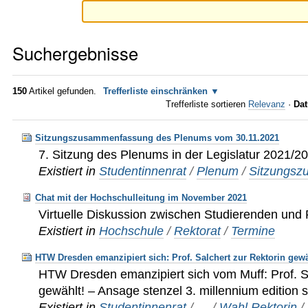
Suchergebnisse
150
Artikel gefunden.
Trefferliste einschränken
Trefferliste sortieren
Relevanz
·
Dat
Sitzungszusammenfassung des Plenums vom 30.11.2021
7. Sitzung des Plenums in der Legislatur 2021/2
Existiert in
Studentinnenrat
/
Plenum
/
Sitzungs
Chat mit der Hochschulleitung im November 2021
Virtuelle Diskussion zwischen Studierenden und 
Existiert in
Hochschule
/
Rektorat
/
Termine
HTW Dresden emanzipiert sich: Prof. Salchert zur Rektorin gew
HTW Dresden emanzipiert sich vom Muff: Prof. Sa
gewählt! – Ansage stenzel 3. millennium edition s
Existiert in
Studentinnenrat
/
…
/
Wahl Rektorin
/