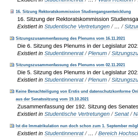
16. Sitzung Rektoratskommission Studiengangsentwicklung
16. Sitzung der Rektoratskommission Studiensg
Existiert in
Studentische Vertretungen
/
…
/
Sitz
Sitzungszusammenfassung des Plenums vom 16.11.2021
Die 6. Sitzung des Plenums in der Legislatur 20
Existiert in
Studentinnenrat
/
Plenum
/
Sitzungs
Sitzungszusammenfassung des Plenums vom 02.11.2021
Die 5. Sitzung des Plenums in der Legislatur 20
Existiert in
Studentinnenrat
/
Plenum
/
Sitzungs
Keine Benachteiligung von Erstis und datenschutzkonforme On
aus der Senatssitzung vom 19.10.2021
Zusammenfassung der 192. Sitzung des Senate
Existiert in
Studentische Vertretungen
/
Senat
/
N
Ist die Immatrikulation nun doch schon zum 1. September mög
Existiert in
Studentinnenrat
/
…
/
Bereich Hochsc