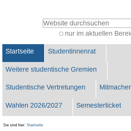
Benutzerspezifische
Werkzeuge
Website durchsuchen
nur im aktuellen Bere
Erweiterte
Sektionen
Suche…
Startseite
Studentinnenrat
Weitere studentische Gremien
Studentische Vertretungen
Mitmachen
Wahlen 2026/2027
Semesterticket
Sie sind hier:
Startseite