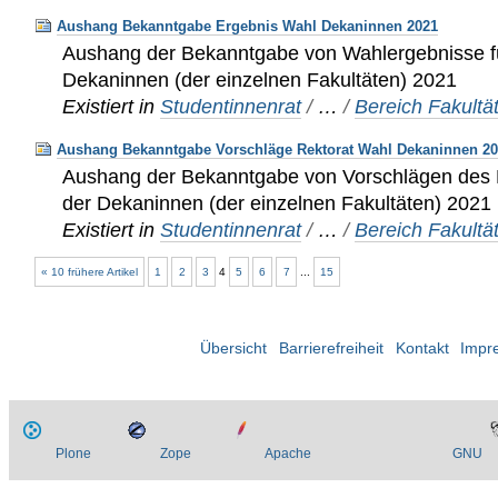
Aushang Bekanntgabe Ergebnis Wahl Dekaninnen 2021
Aushang der Bekanntgabe von Wahlergebnisse fü
Dekaninnen (der einzelnen Fakultäten) 2021
Existiert in
Studentinnenrat
/
…
/
Bereich Fakultä
Aushang Bekanntgabe Vorschläge Rektorat Wahl Dekaninnen 2
Aushang der Bekanntgabe von Vorschlägen des R
der Dekaninnen (der einzelnen Fakultäten) 2021
Existiert in
Studentinnenrat
/
…
/
Bereich Fakultä
« 10 frühere Artikel
1
2
3
4
5
6
7
...
15
Übersicht
Barrierefreiheit
Kontakt
Impr
Plone
Zope
Apache
GNU