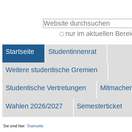
Benutzerspezifische
Werkzeuge
Website durchsuchen
nur im aktuellen Bere
Erweiterte
Sektionen
Suche…
Startseite
Studentinnenrat
Weitere studentische Gremien
Studentische Vertretungen
Mitmachen
Wahlen 2026/2027
Semesterticket
Sie sind hier:
Startseite