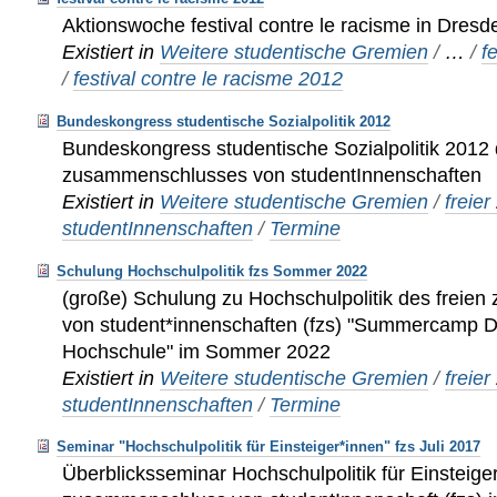
Aktionswoche festival contre le racisme in Dres
Existiert in
Weitere studentische Gremien
/
…
/
f
/
festival contre le racisme 2012
Bundeskongress studentische Sozialpolitik 2012
Bundeskongress studentische Sozialpolitik 2012 
zusammenschlusses von studentInnenschaften
Existiert in
Weitere studentische Gremien
/
freie
studentInnenschaften
/
Termine
Schulung Hochschulpolitik fzs Sommer 2022
(große) Schulung zu Hochschulpolitik des frei
von student*innenschaften (fzs) "Summercamp D
Hochschule" im Sommer 2022
Existiert in
Weitere studentische Gremien
/
freie
studentInnenschaften
/
Termine
Seminar "Hochschulpolitik für Einsteiger*innen" fzs Juli 2017
Überblicksseminar Hochschulpolitik für Einsteige