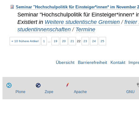
Seminar "Hochschulpolitik für Einsteiger*innen* im November 
Seminar "Hochschulpolitik für Einsteiger*innen
Existiert in
Weitere studentische Gremien
/
freie
studentInnenschaften
/
Termine
« 10 frühere Artikel
1
...
19
20
21
22
23
24
25
Übersicht
Barrierefreiheit
Kontakt
Impr
Plone
Zope
Apache
GNU