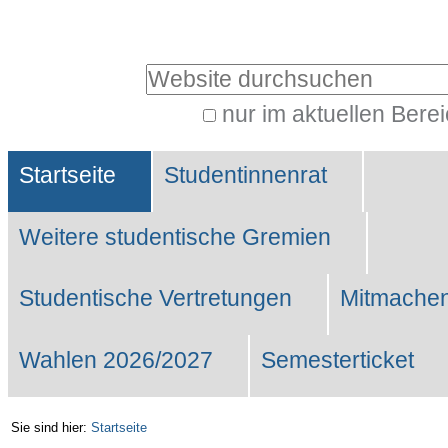
Benutzerspezifische
Werkzeuge
Website durchsuchen
nur im aktuellen Bere
Erweiterte
Sektionen
Suche…
Startseite
Studentinnenrat
Weitere studentische Gremien
Studentische Vertretungen
Mitmachen
Wahlen 2026/2027
Semesterticket
Sie sind hier:
Startseite