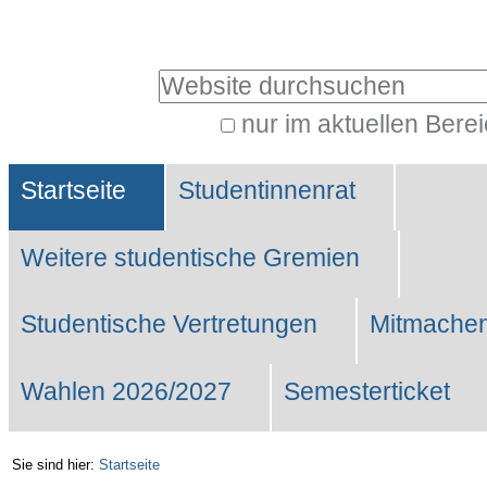
Benutzerspezifische
Werkzeuge
Website durchsuchen
nur im aktuellen Bere
Erweiterte
Sektionen
Suche…
Startseite
Studentinnenrat
Weitere studentische Gremien
Studentische Vertretungen
Mitmachen
Wahlen 2026/2027
Semesterticket
Sie sind hier:
Startseite