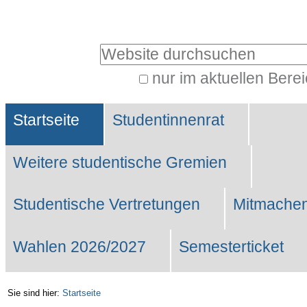
Benutzerspezifische
Werkzeuge
Website durchsuchen
nur im aktuellen Bere
Erweiterte
Sektionen
Suche…
Startseite
Studentinnenrat
Weitere studentische Gremien
Studentische Vertretungen
Mitmachen
Wahlen 2026/2027
Semesterticket
Sie sind hier:
Startseite