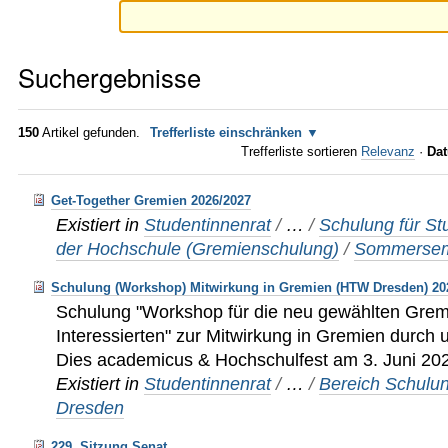
Suchergebnisse
150
Artikel gefunden.
Trefferliste einschränken
Trefferliste sortieren
Relevanz
·
Dat
Get-Together Gremien 2026/2027
Existiert in
Studentinnenrat
/
…
/
Schulung für St
der Hochschule (Gremienschulung)
/
Sommersem
Schulung (Workshop) Mitwirkung in Gremien (HTW Dresden) 20
Schulung "Workshop für die neu gewählten Gremi
Interessierten" zur Mitwirkung in Gremien durch
Dies academicus & Hochschulfest am 3. Juni 20
Existiert in
Studentinnenrat
/
…
/
Bereich Schulu
Dresden
229. Sitzung Senat