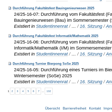
Durchführung Fakultätsfest Bauingenieurwesen 2025
24/25-16-07: Durchführung vom Fakultätsfest (F
Bauingenieurwesen (Bau) im Sommersemester 
Existiert in
Studentinnenrat
/
…
/
16. Sitzung
/
An
Durchführung Fakultätsfest Informatik/Mathematik 2025
24/25-16-06: Durchführung vom Fakultätsfest (F
Informatik/Mathematik (I/M) im Sommersemeste
Existiert in
Studentinnenrat
/
…
/
16. Sitzung
/
An
Durchführung Turnier Bierpong SoSe 2025
24/25-16-05: Durchführung eines Turniers im Bi
Wintersemester (SoSe) 2025
Existiert in
Studentinnenrat
/
…
/
16. Sitzung
/
An
1
2
3
4
5
6
7
...
132
Übersicht
Barrierefreiheit
Kontakt
Impr