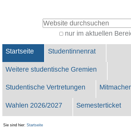
Benutzerspezifische
Werkzeuge
Website durchsuchen
nur im aktuellen Bere
Erweiterte
Sektionen
Suche…
Startseite
Studentinnenrat
Weitere studentische Gremien
Studentische Vertretungen
Mitmachen
Wahlen 2026/2027
Semesterticket
Sie sind hier:
Startseite