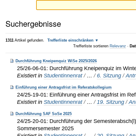
Suchergebnisse
1311
Artikel gefunden.
Trefferliste einschränken
Trefferliste sortieren
Relevanz
·
Dat
Durchführung Kneipenquiz WiSe 2025/2026
25/26-06-01: Durchführung Kneipenquiz im Wint
Existiert in
Studentinnenrat
/
…
/
6. Sitzung
/
Ant
Einführung einer Antragsfrist im Referatskollegium
24/25-19-01: Einführung einer Antragsfrist im Re
Existiert in
Studentinnenrat
/
…
/
19. Sitzung
/
An
Durchführung SAF SoSe 2025
24/25-20-01: Durchführung der Semesterabsch(l)
Sommersemester 2025
Existiert in
Studentinnenrat
/
…
/
20. Sitzung
/
An