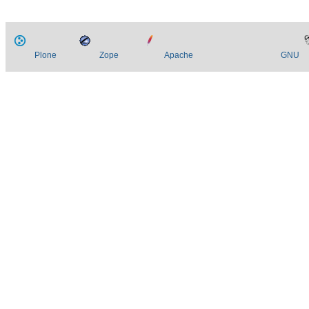
Plone
Zope
Apache
GNU