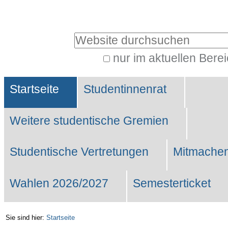
Benutzerspezifische
Werkzeuge
Website durchsuchen
nur im aktuellen Bere
Erweiterte
Sektionen
Suche…
Startseite
Studentinnenrat
Weitere studentische Gremien
Studentische Vertretungen
Mitmachen
Wahlen 2026/2027
Semesterticket
Sie sind hier:
Startseite