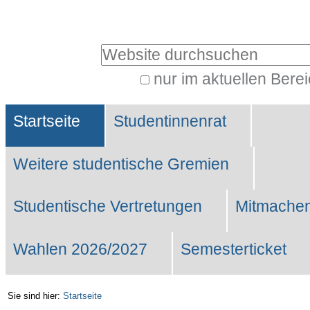
Benutzerspezifische
Werkzeuge
Website durchsuchen
nur im aktuellen Bere
Erweiterte
Sektionen
Suche…
Startseite
Studentinnenrat
Weitere studentische Gremien
Studentische Vertretungen
Mitmachen
Wahlen 2026/2027
Semesterticket
Sie sind hier:
Startseite