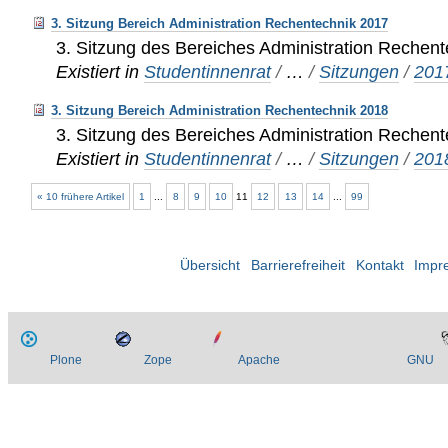
3. Sitzung Bereich Administration Rechentechnik 2017
3. Sitzung des Bereiches Administration Rechen
Existiert in
Studentinnenrat
/
…
/
Sitzungen
/
201
3. Sitzung Bereich Administration Rechentechnik 2018
3. Sitzung des Bereiches Administration Rechen
Existiert in
Studentinnenrat
/
…
/
Sitzungen
/
201
« 10 frühere Artikel
1
...
8
9
10
11
12
13
14
...
99
Übersicht
Barrierefreiheit
Kontakt
Impr
Plone
Zope
Apache
GNU