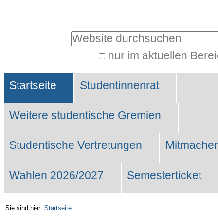
Benutzerspezifische
Werkzeuge
Website durchsuchen
nur im aktuellen Bere
Erweiterte
Sektionen
Suche…
Startseite
Studentinnenrat
Weitere studentische Gremien
Studentische Vertretungen
Mitmachen
Wahlen 2026/2027
Semesterticket
Sie sind hier:
Startseite