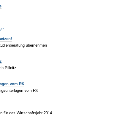
e
ge
setzen!
 Studienberatung übernehmen
z
h Pillnitz
rlagen vom RK
zungsunterlagen vom RK
n für das Wirtschaftsjahr 2014.