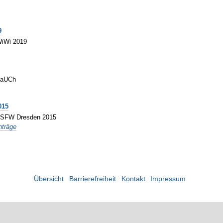
9
WiWi 2019
 LaUCh
015
y FSFW Dresden 2015
nträge
Übersicht
Barrierefreiheit
Kontakt
Impressum