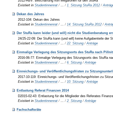
2012-ABV: Beschaffung von Megafonen für den StuRa
Existiert in
Studentinnenrat
/
…
/
1. Sitzung StuRa 2012
/
Anträg
Dekan des Jahres
2012-104: Dekan des Jahres
Existiert in
Studentinnenrat
/
…
/
14. Sitzung StuRa 2012
/
Anträ
Der StuRa kann leider (und will) nicht die Studienberatung er
24/25-22-09: Der StuRa kann (und will) keine Aufgabenteile der
Existiert in
Studentinnenrat
/
…
/
22. Sitzung
/
Anträge
Einmalige Verlegung des Sitzungsorts des StuRa nach Pillnit
2016-06-77: Einmalige Verlegung des Sitzungsorts des StuRa nac
Existiert in
Studentinnenrat
/
…
/
6. Sitzung
/
Anträge
Einreichungs- und Veröffentlichungsfristen zu Sitzungsunte
2017-10-119: Einreichungs- und Veröffentlichungsfristen zu Sit
Existiert in
Studentinnenrat
/
…
/
10. Sitzung
/
Anträge
Entlastung Referat Finanzen 2014
D2015-02-43: Entlastung für die Mitglieder des Referates Finanze
Existiert in
Studentinnenrat
/
…
/
2. Sitzung
/
Anträge
Fachschaftsräte