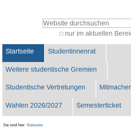
Benutzerspezifische
Werkzeuge
Website durchsuchen
nur im aktuellen Bere
Erweiterte
Sektionen
Suche…
Startseite
Studentinnenrat
Weitere studentische Gremien
Studentische Vertretungen
Mitmachen
Wahlen 2026/2027
Semesterticket
Sie sind hier:
Startseite