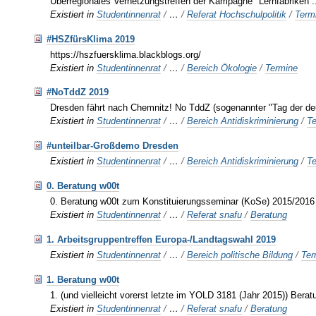
Überregionales Vernetzungstreffen der Kampagne "Lernfabriken .
Existiert in
Studentinnenrat
/
…
/
Referat Hochschulpolitik
/
Term
#HSZfürsKlima 2019
https://hszfuersklima.blackblogs.org/
Existiert in
Studentinnenrat
/
…
/
Bereich Ökologie
/
Termine
#NoTddZ 2019
Dresden fährt nach Chemnitz! No TddZ (sogenannter "Tag der de
Existiert in
Studentinnenrat
/
…
/
Bereich Antidiskriminierung
/
T
#unteilbar-Großdemo Dresden
Existiert in
Studentinnenrat
/
…
/
Bereich Antidiskriminierung
/
T
0. Beratung w00t
0. Beratung w00t zum Konstituierungsseminar (KoSe) 2015/2016
Existiert in
Studentinnenrat
/
…
/
Referat snafu
/
Beratung
1. Arbeitsgruppentreffen Europa-/Landtagswahl 2019
Existiert in
Studentinnenrat
/
…
/
Bereich politische Bildung
/
Ter
1. Beratung w00t
1. (und vielleicht vorerst letzte im YOLD 3181 (Jahr 2015)) Bera
Existiert in
Studentinnenrat
/
…
/
Referat snafu
/
Beratung