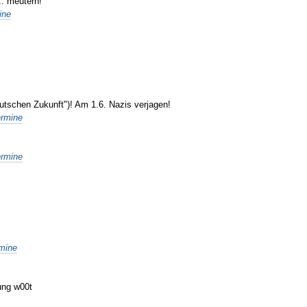
.. meutern!"
ine
utschen Zukunft")! Am 1.6. Nazis verjagen!
ermine
ermine
mine
tung w00t