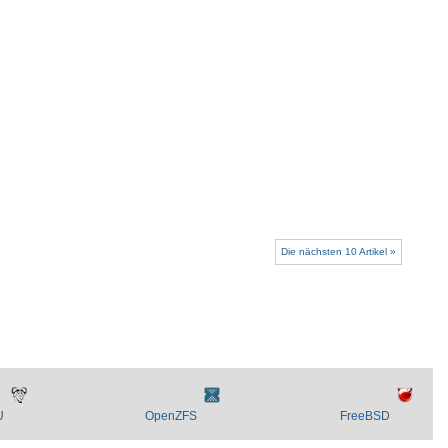
Die nächsten 10 Artikel »
U
OpenZFS
FreeBSD