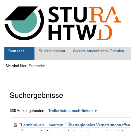
Benutzerspezifische
Werkzeuge
Sektionen
Startseite
Studentinnenrat
Weitere studentische Gremien
Sie sind hier:
Startseite
Suchergebnisse
336
Artikel gefunden.
Trefferliste einschränken
"Lernfabriken... meutern!" Überregionales Vernetzungstreffen