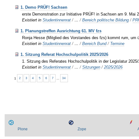
1. Demo PRÜF! Sachsen
erste Demonstration zur Initiative PRÜF! in Sachsen am 9. Mai 2
Existiert in
Studentinnenrat
/
…
/
Bereich politische Bildung
/
PR
1. Planungstreffen Ausrichtung 61. MV fzs
Ronja Hesse (Mitglied des Vorstandes des fzs) kommt rum, um üb
Existiert in
Studentinnenrat
/
…
/
Bereich Bund
/
Termine
1. Sitzung Referat Hochschulpolitik 2025/2026
1. Sitzung des Referates Hochschulpolitik in der Legislatur 2025
Existiert in
Studentinnenrat
/
…
/
Sitzungen
/
2025/2026
1
2
3
4
5
6
7
...
34
Plone
Zope