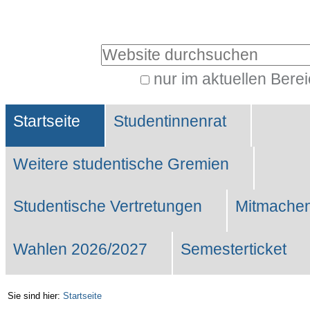
Benutzerspezifische
Werkzeuge
Website durchsuchen
nur im aktuellen Bere
Erweiterte
Sektionen
Suche…
Startseite
Studentinnenrat
Weitere studentische Gremien
Studentische Vertretungen
Mitmachen
Wahlen 2026/2027
Semesterticket
Sie sind hier:
Startseite