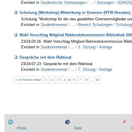
Existiert in
Studentische Vertretungen
/
…
/
Sitzungen
/
2024/20
Schulung (Workshop) Mitwirkung in Gremien (HTW Dresden) 
Schulung "Workshop für die neu gewählten Gremienmitglieder un
Existiert in
Studentinnenrat
/
…
/
Bereich Schulungen
/
Schulun
Wahl Vorschlag Mitglied Rektoratskommission Bibliothek 202
23/24-03-16: Wahl Vorschlag Mitglied Rektoratskommission Bibl
Existiert in
Studentinnenrat
/
…
/
3. Sitzung
/
Anträge
Gespräche mit dem Rektorat
23/24-07-23: Gespräche mit dem Rektorat
Existiert in
Studentinnenrat
/
…
/
7. Sitzung
/
Anträge
« 10 frühere Artikel
1
2
3
4
5
6
7
8
...
15
Plone
Zope