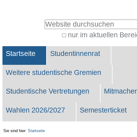
Benutzerspezifische
Werkzeuge
Website durchsuchen
nur im aktuellen Bere
Erweiterte
Sektionen
Suche…
Startseite
Studentinnenrat
Weitere studentische Gremien
Studentische Vertretungen
Mitmachen
Wahlen 2026/2027
Semesterticket
Sie sind hier:
Startseite