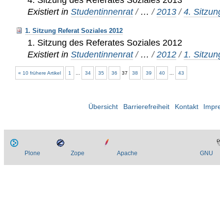
Existiert in
Studentinnenrat
/
…
/
2013
/
4. Sitzu
1. Sitzung Referat Soziales 2012
1. Sitzung des Referates Soziales 2012
Existiert in
Studentinnenrat
/
…
/
2012
/
1. Sitzu
« 10 frühere Artikel
1
...
34
35
36
37
38
39
40
...
43
Übersicht
Barrierefreiheit
Kontakt
Impr
Plone
Zope
Apache
GNU