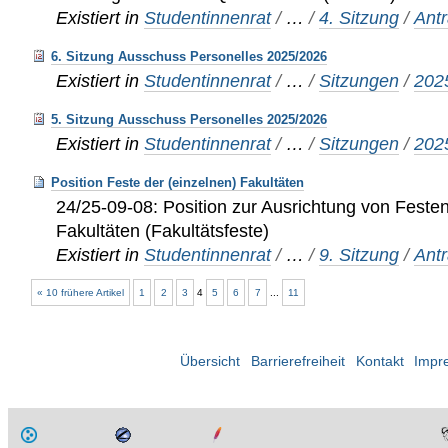
Existiert in
Studentinnenrat
/
…
/
4. Sitzung
/
Ant
6. Sitzung Ausschuss Personelles 2025/2026
Existiert in
Studentinnenrat
/
…
/
Sitzungen
/
202
5. Sitzung Ausschuss Personelles 2025/2026
Existiert in
Studentinnenrat
/
…
/
Sitzungen
/
202
Position Feste der (einzelnen) Fakultäten
24/25-09-08: Position zur Ausrichtung von Feste
Fakultäten (Fakultätsfeste)
Existiert in
Studentinnenrat
/
…
/
9. Sitzung
/
Ant
« 10 frühere Artikel
1
2
3
4
5
6
7
...
11
Übersicht
Barrierefreiheit
Kontakt
Impr