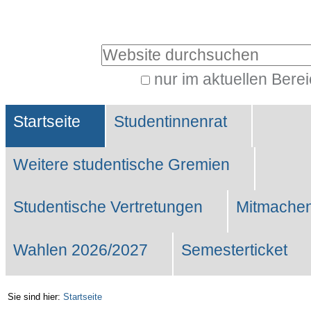
Benutzerspezifische
Werkzeuge
Website durchsuchen
nur im aktuellen Bere
Erweiterte
Sektionen
Suche…
Startseite
Studentinnenrat
Weitere studentische Gremien
Studentische Vertretungen
Mitmachen
Wahlen 2026/2027
Semesterticket
Sie sind hier:
Startseite