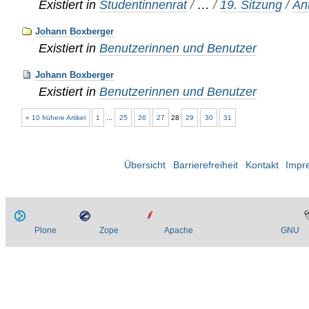
Existiert in
Studentinnenrat
/
…
/
19. Sitzung
/
An
Johann Boxberger
Existiert in
Benutzerinnen und Benutzer
Johann Boxberger
Existiert in
Benutzerinnen und Benutzer
« 10 frühere Artikel
1
...
25
26
27
28
29
30
31
Übersicht
Barrierefreiheit
Kontakt
Impr
Plone
Zope
Apache
GNU