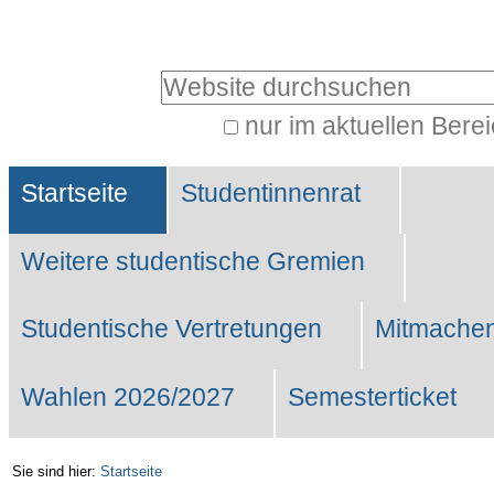
Benutzerspezifische
Werkzeuge
Website durchsuchen
nur im aktuellen Bere
Erweiterte
Sektionen
Suche…
Startseite
Studentinnenrat
Weitere studentische Gremien
Studentische Vertretungen
Mitmachen
Wahlen 2026/2027
Semesterticket
Sie sind hier:
Startseite