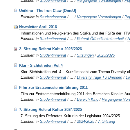
Existiert in
Studentinnenrat
/
…
/
Vergangene Vorstellungen
/
Po
Unikino - The Iron Claw [OmeU]
Existiert in
Studentinnenrat
/
…
/
Vergangene Vorstellungen
/
Po
Newsletter April 2016
Informationen und Neuigkeiten des StuRa und der FSRä der HTW
Existiert in
Studentinnenrat
/
…
/
Referat Öffentlichkeitsarbeit
/
N
2. Sitzung Referat Kultur 2025/2026
Existiert in
Studentinnenrat
/
…
/
Sitzungen
/
2025/2026
Klar - Sichtstreifen Vol.4
Klar_Sichtstreifen Vol. 4 – Kurzfilmnacht zum Thema Diversity a
Existiert in
Studentinnenrat
/
…
/
Diversity Tage TU Dresden
/
Di
Film zur Erstsemestereinführung 2011
Film zur Erstsemestereinführung 2011 des Bereiches Kino im A
Existiert in
Studentinnenrat
/
…
/
Bereich Kino
/
Vergangene Vors
7. Sitzung Referat Kultur 2024/2025
7. Sitzung des Referates Kultur in der Legislatur 2024/2025
Existiert in
Studentinnenrat
/
…
/
2024/2025
/
7. Sitzung