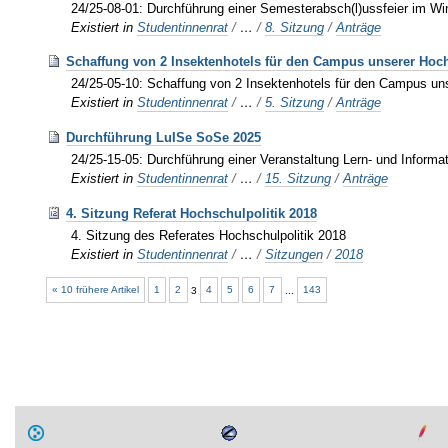
24/25-08-01: Durchführung einer Semesterabsch(l)ussfeier im W
Existiert in
Studentinnenrat
/
…
/
8. Sitzung
/
Anträge
Schaffung von 2 Insektenhotels für den Campus unserer Hoc
24/25-05-10: Schaffung von 2 Insektenhotels für den Campus un
Existiert in
Studentinnenrat
/
…
/
5. Sitzung
/
Anträge
Durchführung LuISe SoSe 2025
24/25-15-05: Durchführung einer Veranstaltung Lern- und Infor
Existiert in
Studentinnenrat
/
…
/
15. Sitzung
/
Anträge
4. Sitzung Referat Hochschulpolitik 2018
4. Sitzung des Referates Hochschulpolitik 2018
Existiert in
Studentinnenrat
/
…
/
Sitzungen
/
2018
« 10 frühere Artikel
1
2
3
4
5
6
7
...
143