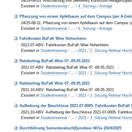
24/25-04-03: Anschaffung von (weiteren) Kunststoff-Reagenzglä
Existiert in
Studentinnenrat
/
…
/
4. Sitzung
/
Anträge
Pflanzung von einem Apfelbaum auf dem Campus (am A-Geb
24/25-06-11: Pflanzung von einem Apfelbaum auf dem Campus 
Existiert in
Studentinnenrat
/
…
/
6. Sitzung
/
Anträge
Fahrtkosten BuFaK Wiwi Hohenheim
2021-07-ABV: Fahrtkosten BuFaK Wiwi Hohenheim
Existiert in
Studentinnenrat
/
…
/
2021
/
1. Sitzung Referat Hochs
Ratsbeitrag BuFaK Wiwi 07.-09.05.2021
2021-07-ABV: Ratsbeitrag BuFaK Wiwi 07.-09.05.2021
Existiert in
Studentinnenrat
/
…
/
2021
/
2. Sitzung Referat Hochs
Ratsbeitrag BuFaK Wiwi 07.-09.05.2021
2021-10-ABV: Ratsbeitrag BuFaK Wiwi 07.-09.05.2021
Existiert in
Studentinnenrat
/
…
/
2021
/
3. Sitzung Referat Hochs
Aufhebung der Beschlüsse 2021-07-0005: Fahrtkosten BuFaK 
2021-10-ABV: Aufhebung der Beschlüsse 2021-07-0005: Fahrtk
Existiert in
Studentinnenrat
/
…
/
2021
/
3. Sitzung Referat Hochs
Durchführung Semesterabsch(l)ussfeier WiSe 2024/2025