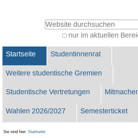
Benutzerspezifische
Werkzeuge
Website durchsuchen
nur im aktuellen Bere
Erweiterte
Sektionen
Suche…
Startseite
Studentinnenrat
Weitere studentische Gremien
Studentische Vertretungen
Mitmachen
Wahlen 2026/2027
Semesterticket
Sie sind hier:
Startseite