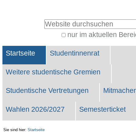
Benutzerspezifische
Werkzeuge
Website durchsuchen
nur im aktuellen Bere
Erweiterte
Sektionen
Suche…
Startseite
Studentinnenrat
Weitere studentische Gremien
Studentische Vertretungen
Mitmachen
Wahlen 2026/2027
Semesterticket
Sie sind hier:
Startseite