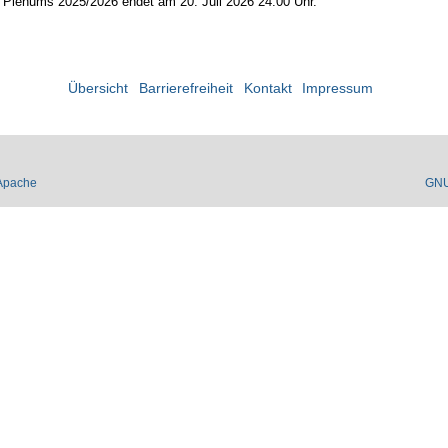
es Plenums 2025/2026 endet am 20. Juli 2026 24:00 Uhr.
Übersicht
Barrierefreiheit
Kontakt
Impressum
Apache
GN