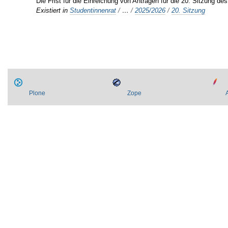
Die Frist für die Einreichung von Anträgen für die 20. Sitzung d
Existiert in
Studentinnenrat
/
…
/
2025/2026
/
20. Sitzung
Plone
Zope