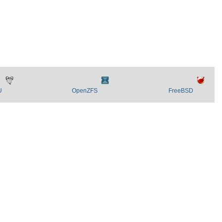
U
OpenZFS
FreeBSD