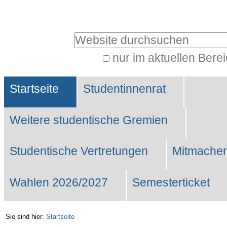
Benutzerspezifische
Werkzeuge
Website durchsuchen
nur im aktuellen Bere
Erweiterte
Sektionen
Suche…
Startseite
Studentinnenrat
Weitere studentische Gremien
Studentische Vertretungen
Mitmachen
Wahlen 2026/2027
Semesterticket
Sie sind hier:
Startseite