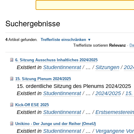
Suchergebnisse
4
Artikel gefunden.
Trefferliste einschränken
Trefferliste sortieren
Relevanz
·
Da
6. Sitzung Ausschuss Inhaltliches 2024/2025
Existiert in
Studentinnenrat
/
…
/
Sitzungen
/
202
15. Sitzung Plenum 2024/2025
15. ordentliche Sitzung des Plenums 2024/2025
Existiert in
Studentinnenrat
/
…
/
2024/2025
/
15.
Kick-Off ESE 2025
Existiert in
Studentinnenrat
/
…
/
Erstsemesterei
Unikino - Der Junge und der Reiher (OmeU)
Existiert in
Studentinnenrat
/
…
/
Vergangene Vor