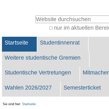
Benutzerspezifische
Werkzeuge
Website durchsuchen
nur im aktuellen Bere
Erweiterte
Sektionen
Suche…
Startseite
Studentinnenrat
Weitere studentische Gremien
Studentische Vertretungen
Mitmachen
Wahlen 2026/2027
Semesterticket
Sie sind hier:
Startseite