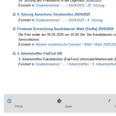
28. Sitzung des Präsidiums in der Legislatur 2024/2025
Existiert in
Studentinnenrat
/
…
/
2024/2025
/
28. Sitzung
4. Sitzung Ausschuss Strukturelles 2024/2025
Existiert in
Studentinnenrat
/
…
/
2024/2025
/
4. Sitzung
Fristende Einreichung Kandidaturen Wahl (StuRa) 2025/2026
Die Frist endet am 05.05.2025 um 15:00 Uhr. Die Kandidaturen si
Servicebüros)
Existiert in
Weitere studentische Gremien
/
Wahl
/
Wahl 2025/20
3. Arbeitstreffen FakFest I/M
3. Arbeitstreffen Fakultätsfest (FakFest) Informatik/Mathematik (
Existiert in
Studentinnenrat
/
…
/
Arbeitstreffen
/
3. Arbeitstreffe
Plone
Zope