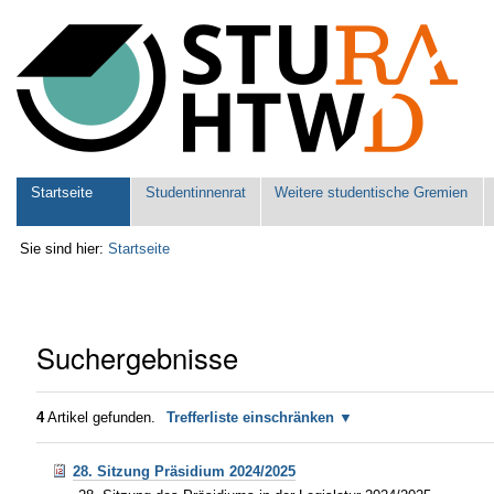
Benutzerspezifische
Werkzeuge
Sektionen
Startseite
Studentinnenrat
Weitere studentische Gremien
Sie sind hier:
Startseite
Suchergebnisse
4
Artikel gefunden.
Trefferliste einschränken
28. Sitzung Präsidium 2024/2025