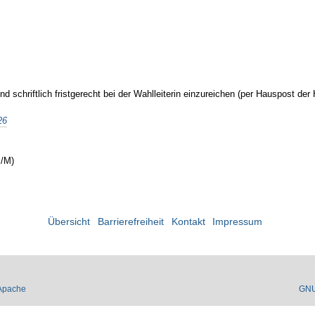
nd schriftlich fristgerecht bei der Wahlleiterin einzureichen (per Hauspost
26
I/M)
n
Übersicht
Barrierefreiheit
Kontakt
Impressum
Apache
GN