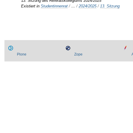
13. Sitzung des Referatskollegiums 2024/2025
Existiert in
Studentinnenrat
/
…
/
2024/2025
/
13. Sitzung
Plone
Zope