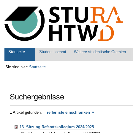
Benutzerspezifische
Werkzeuge
Sektionen
Startseite
Studentinnenrat
Weitere studentische Gremien
Sie sind hier:
Startseite
Suchergebnisse
1
Artikel gefunden.
Trefferliste einschränken
13. Sitzung Referatskollegium 2024/2025