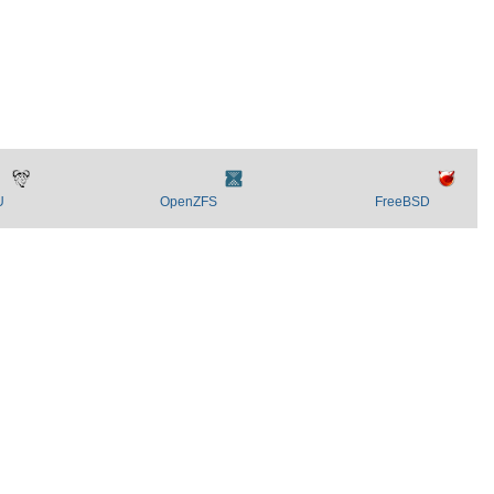
U
OpenZFS
FreeBSD