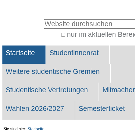
Benutzerspezifische
Werkzeuge
Website durchsuchen
nur im aktuellen Bere
Erweiterte
Sektionen
Suche…
Startseite
Studentinnenrat
Weitere studentische Gremien
Studentische Vertretungen
Mitmachen
Wahlen 2026/2027
Semesterticket
Sie sind hier:
Startseite