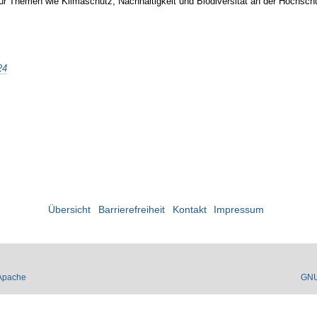
für Themen wie Klimaschutz, Nachhaltigkeit und Biodiversität an der Hochsch
24
Übersicht
Barrierefreiheit
Kontakt
Impressum
Apache
GN