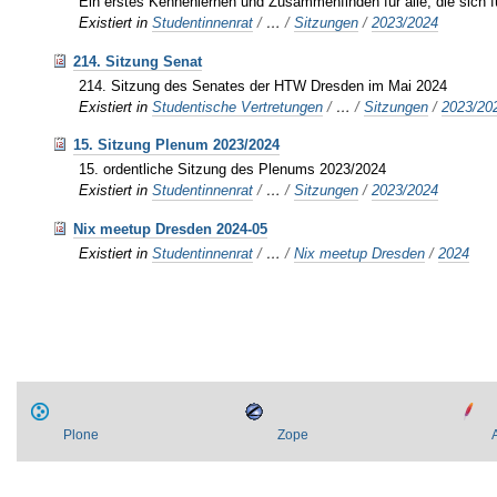
Ein erstes Kennenlernen und Zusammenfinden für alle, die sich 
Existiert in
Studentinnenrat
/
…
/
Sitzungen
/
2023/2024
214. Sitzung Senat
214. Sitzung des Senates der HTW Dresden im Mai 2024
Existiert in
Studentische Vertretungen
/
…
/
Sitzungen
/
2023/20
15. Sitzung Plenum 2023/2024
15. ordentliche Sitzung des Plenums 2023/2024
Existiert in
Studentinnenrat
/
…
/
Sitzungen
/
2023/2024
Nix meetup Dresden 2024-05
Existiert in
Studentinnenrat
/
…
/
Nix meetup Dresden
/
2024
Plone
Zope