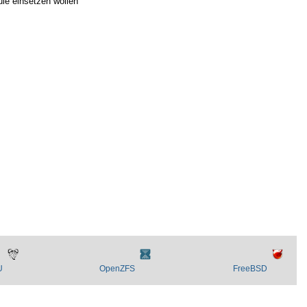
ule einsetzen wollen
U
OpenZFS
FreeBSD