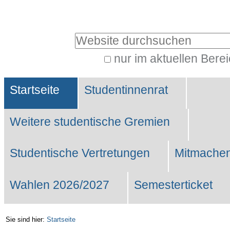
Benutzerspezifische
Werkzeuge
Website durchsuchen
nur im aktuellen Bere
Erweiterte
Sektionen
Suche…
Startseite
Studentinnenrat
Weitere studentische Gremien
Studentische Vertretungen
Mitmachen
Wahlen 2026/2027
Semesterticket
Sie sind hier:
Startseite