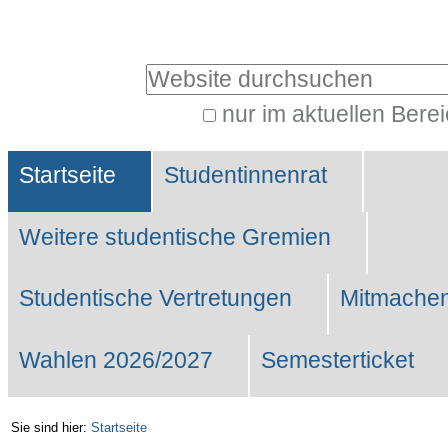
Benutzerspezifische
Werkzeuge
Website durchsuchen
nur im aktuellen Bere
Erweiterte
Sektionen
Suche…
Startseite
Studentinnenrat
Weitere studentische Gremien
Studentische Vertretungen
Mitmachen
Wahlen 2026/2027
Semesterticket
Sie sind hier:
Startseite