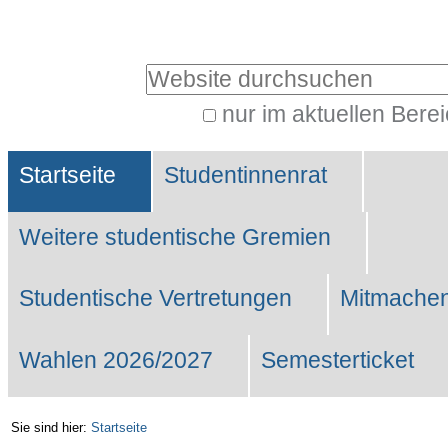
Benutzerspezifische
Werkzeuge
Website durchsuchen
nur im aktuellen Bere
Erweiterte
Sektionen
Suche…
Startseite
Studentinnenrat
Weitere studentische Gremien
Studentische Vertretungen
Mitmachen
Wahlen 2026/2027
Semesterticket
Sie sind hier:
Startseite