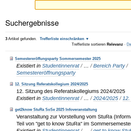
Suchergebnisse
3
Artikel gefunden.
Trefferliste einschränken
Trefferliste sortieren
Relevanz
·
Da
Semestereröffungsparty Sommersemester 2025
Existiert in
Studentinnenrat
/
…
/
Bereich Party
/
Semestereröffnungsparty
12. Sitzung Referatskollegium 2024/2025
12. Sitzung des Referatskollegiums 2024/2025
Existiert in
Studentinnenrat
/
…
/
2024/2025
/
12.
get2know StuRa SoSe 2025 Infoveranstaltung
Veranstaltung zur Vorstellung vom StuRa (Inform
Teil von "get to know StuRa" im Sommersemeste
Existiert in
Studentinnenrat
/
…
/
get to know St