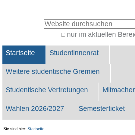
Benutzerspezifische
Werkzeuge
Website durchsuchen
nur im aktuellen Bere
Erweiterte
Sektionen
Suche…
Startseite
Studentinnenrat
Weitere studentische Gremien
Studentische Vertretungen
Mitmachen
Wahlen 2026/2027
Semesterticket
Sie sind hier:
Startseite