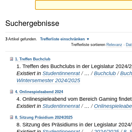
Suchergebnisse
3
Artikel gefunden.
Trefferliste einschränken
Trefferliste sortieren
Relevanz
·
Dat
1. Treffen Buchclub
1. Treffen des Buchclubs in der Legislatur 2024/
Existiert in
Studentinnenrat
/
…
/
Buchclub
/
Buch
Wintersemester 2024/2025
4. Onlinespieleabend 2024
4. Onlinespieleabend vom Bereich Gaming findet 
Existiert in
Studentinnenrat
/
…
/
Onlinespieleab
8. Sitzung Präsidium 2024/2025
8. Sitzung des Präsidiums in der Legislatur 2024
Existiert in
Studentinnenrat
/
…
/
2024/2025
/
8. 