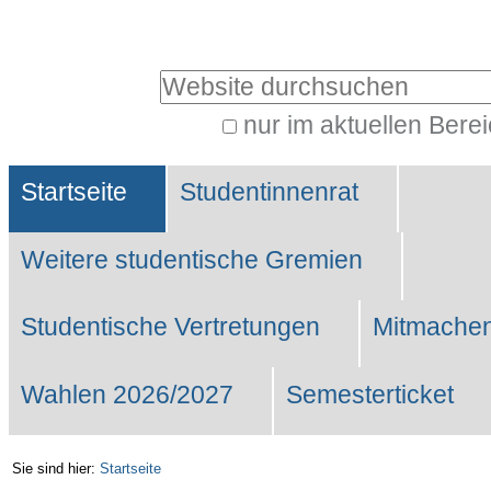
Benutzerspezifische
Werkzeuge
Website durchsuchen
nur im aktuellen Bere
Erweiterte
Sektionen
Suche…
Startseite
Studentinnenrat
Weitere studentische Gremien
Studentische Vertretungen
Mitmachen
Wahlen 2026/2027
Semesterticket
Sie sind hier:
Startseite