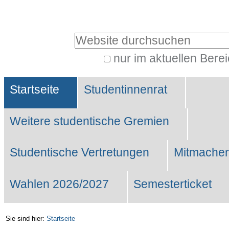
Benutzerspezifische
Werkzeuge
Website durchsuchen
nur im aktuellen Bere
Erweiterte
Sektionen
Suche…
Startseite
Studentinnenrat
Weitere studentische Gremien
Studentische Vertretungen
Mitmachen
Wahlen 2026/2027
Semesterticket
Sie sind hier:
Startseite