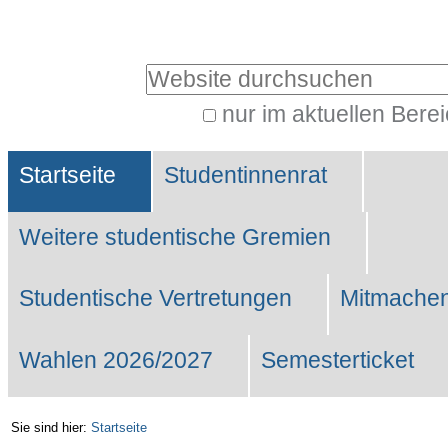
Benutzerspezifische
Werkzeuge
Website durchsuchen
nur im aktuellen Bere
Erweiterte
Sektionen
Suche…
Startseite
Studentinnenrat
Weitere studentische Gremien
Studentische Vertretungen
Mitmachen
Wahlen 2026/2027
Semesterticket
Sie sind hier:
Startseite