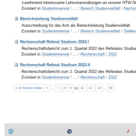
zunehmend interessante Lehrveranstaltungen an unserer HTW Dres
Existiert in
Studentinnenrat
/
…
/
Bereich Studienvielfalt
/
Nachri
Bereichsleitung Studienvielfalt
Ausschreibung für das Amt als Bereichsleitung Studienvielfalt
Existiert in
Studentinnenrat
/
…
/
Bereich Studienvielfalt
/
Stellen
Rechenschaft Referat Studium 2022-I
Rechenschaftsbericht zum 1. Quartal 2022 des Referates Studi
Existiert in
Studentinnenrat
/
…
/
Rechenschaft
/
2022
Rechenschaft Referat Studium 2022-II
Rechenschaftsbericht zum 2. Quartal 2022 des Referates Studi
Existiert in
Studentinnenrat
/
…
/
Rechenschaft
/
2022
« 10 frühere Artikel
1
...
7
8
9
10
11
12
13
...
59