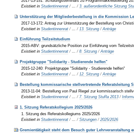
2017-13-151: Schulungsseminars zu Programmakkreditierung 20
Existiert in
Studentinnenrat
/
…
/
3. außerordentliche Sitzung St
Unterstützung der Mitgliederbestellung in die Kommission L
2017-13-172: Antrag zur Unterstützung der Bestellung von Chris
Existiert in
Studentinnenrat
/
…
/
13. Sitzung
/
Anträge
Einführung Teilzeitstudium
2015-ABV: grundsätzliche Position zur Einführung vom Teilzeit
Existiert in
Studentinnenrat
/
…
/
8. Sitzung
/
Anträge
Projektgruppe "Solidarity - Studierende helfen"
2015-12-240: Projektgruppe "Solidarity - Studierende helfen"
Existiert in
Studentinnenrat
/
…
/
12. Sitzung
/
Anträge
Bestellung kommissarische stellvertretende Referatsleitung 
2013-11-04: Bestellung von Paul Riegel zur kommissarisch stell
Existiert in
Studentinnenrat
/
…
/
7. Sitzung StuRa 2013
/
Inform
1. Sitzung Referatskollegium 2025/2026
1. Sitzung des Referatskollegiums 2025/2026
Existiert in
Studentinnenrat
/
…
/
Sitzungen
/
2025/2026
Gremientätigkeit steht dem Besuch guter Lehrveranstaltung 