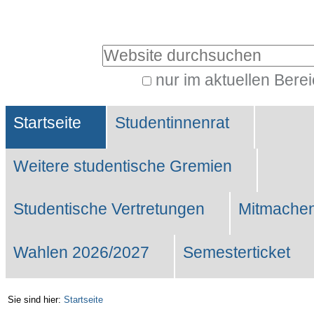
Benutzerspezifische
Werkzeuge
Website durchsuchen
nur im aktuellen Bere
Erweiterte
Sektionen
Suche…
Startseite
Studentinnenrat
Weitere studentische Gremien
Studentische Vertretungen
Mitmachen
Wahlen 2026/2027
Semesterticket
Sie sind hier:
Startseite