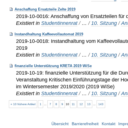
Anschaffung Ersatzteile Zelte 2019
2019-10-0016: Anschaffung von Ersatzteilen für 
Existiert in
Studentinnenrat
/
…
/
10. Sitzung
/
An
Instandhaltung Kaffeevollautomat 2019
2019-10-0018: Instandhaltung vom Kaffeevollau
2019
Existiert in
Studentinnenrat
/
…
/
10. Sitzung
/
An
finanzielle Unterstützung KRETA 2019 WiSe
2019-10-19: finanzielle Unterstützung für die Du
Veranstaltung Kritischen Einführungstage der 
im Wintersemester 2019/2020 (2019 WiSe)
Existiert in
Studentinnenrat
/
…
/
10. Sitzung
/
An
« 10 frühere Artikel
1
...
7
8
9
10
11
12
13
...
143
Übersicht
Barrierefreiheit
Kontakt
Impr