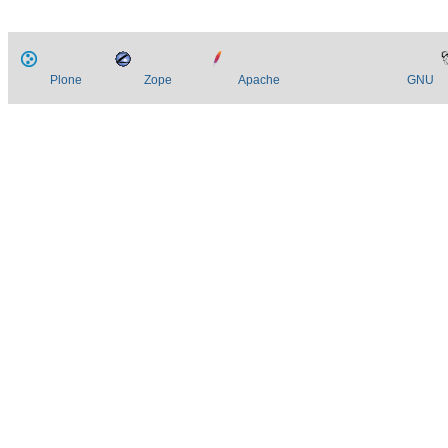
Plone
Zope
Apache
GNU