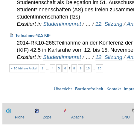
Studentenschaft als Delegation im 51. Ausschus
Student*innenschaften (AS) des freien zusamme
studentInnenschaften (fzs)
Existiert in
Studentinnenrat
/
…
/
12. Sitzung
/
An
Teilnahme 42,5 KIF
2014-RK10-268:Teilnahme an der Konferenz der 
(KIF) 42,5 in Karlsruhe vom 12. bis 15. Novembe
Existiert in
Studentinnenrat
/
…
/
12. Sitzung
/
An
« 10 frühere Artikel
1
...
4
5
6
7
8
9
10
...
25
Übersicht
Barrierefreiheit
Kontakt
Impr
Plone
Zope
Apache
GNU