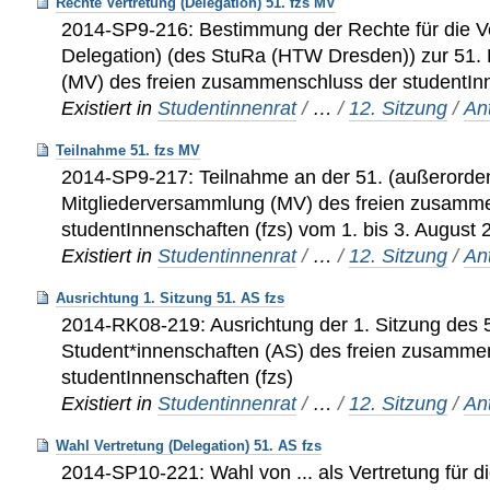
Rechte Vertretung (Delegation) 51. fzs MV
2014-SP9-216: Bestimmung der Rechte für die Ve
Delegation) (des StuRa (HTW Dresden)) zur 51.
(MV) des freien zusammenschluss der studentInn
Existiert in
Studentinnenrat
/
…
/
12. Sitzung
/
An
Teilnahme 51. fzs MV
2014-SP9-217: Teilnahme an der 51. (außerorden
Mitgliederversammlung (MV) des freien zusamm
studentInnenschaften (fzs) vom 1. bis 3. August 
Existiert in
Studentinnenrat
/
…
/
12. Sitzung
/
An
Ausrichtung 1. Sitzung 51. AS fzs
2014-RK08-219: Ausrichtung der 1. Sitzung des 
Student*innenschaften (AS) des freien zusamme
studentInnenschaften (fzs)
Existiert in
Studentinnenrat
/
…
/
12. Sitzung
/
An
Wahl Vertretung (Delegation) 51. AS fzs
2014-SP10-221: Wahl von ... als Vertretung für d