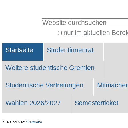
Benutzerspezifische
Werkzeuge
Website durchsuchen
nur im aktuellen Bere
Erweiterte
Sektionen
Suche…
Startseite
Studentinnenrat
Weitere studentische Gremien
Studentische Vertretungen
Mitmachen
Wahlen 2026/2027
Semesterticket
Sie sind hier:
Startseite